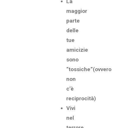
La
maggior
parte
delle
tue
amicizie
sono
“tossiche”(ovvero
non
c’è
reciprocità)
Vivi
nel
terrore