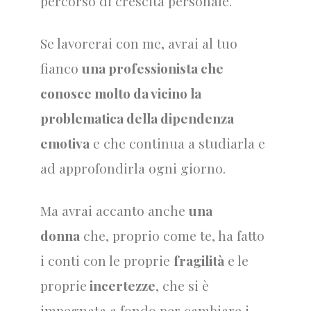
percorso di crescita personale.
Se lavorerai con me, avrai al tuo
fianco
una professionista che
conosce molto da vicino la
problematica della dipendenza
emotiva
e che continua a studiarla e
ad approfondirla ogni giorno.
Ma avrai accanto anche
una
donna
che, proprio come te, ha fatto
i conti con le proprie
fragilità
e le
proprie
incertezze
, che si è
impegnata a fondo per cambiare i